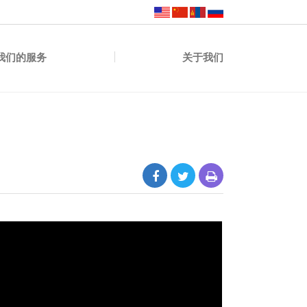
我们的服务
关于我们